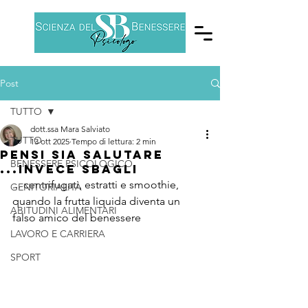
Post
TUTTO
dott.ssa Mara Salviato
TUTTO
13 ott 2025
Tempo di lettura: 2 min
Pensi sia salutare
BENESSERE PSICOLOGICO
...invece sbagli
... centrifugati, estratti e smoothie, 
GENITORIALITÀ
quando la frutta liquida diventa un 
ABITUDINI ALIMENTARI
falso amico del benessere
LAVORO E CARRIERA
SPORT