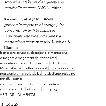
smoothie intake on diet quality and 
metabolic markers
. BMC Nutrition.
Kenneth V., et al (2025). 
Acute 
glycaemic response of orange juice 
consumption with breakfast in 
individuals with type 2 diabetes: a 
randomized cross-over trial
. Nutrition & 
Diabetes.
benessere
consapevolezza
sana alimentazione
dimagrire
dimagrimento
nutrizionismo
alimentazione
abitudini alimentari
stile di vita
Mara Salviato
cibi ultraprocessati
disturbi alimentari
nutrizionista
microbiota
cibo
metabolismo
antiaging
mindful eating
disturbi del comportamento alimentare
cambio abitudini
antiageing
anti-aging
ABITUDINI ALIMENTARI