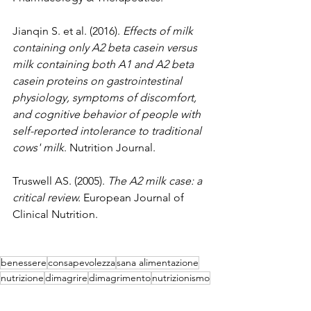
Jianqin S. et al. (2016). 
Effects of milk 
containing only A2 beta casein versus 
milk containing both A1 and A2 beta 
casein proteins on gastrointestinal 
physiology, symptoms of discomfort, 
and cognitive behavior of people with 
self-reported intolerance to traditional 
cows' milk
. Nutrition Journal.
Truswell AS. (2005). 
The A2 milk case: a 
critical review.
 European Journal of 
Clinical Nutrition.
benessere
consapevolezza
sana alimentazione
nutrizione
dimagrire
dimagrimento
nutrizionismo
alimentazione
abitudini alimentari
Mara Salviato
cibi ultraprocessati
disturbi alimentari
microbiota