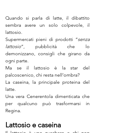
Quando si parla di latte, il dibattito 
sembra avere un solo colpevole, il 
lattosio. 
Supermercati pieni di prodotti “
senza 
lattosio
”, pubblicità che lo 
demonizzano, consigli che girano da 
ogni parte. 
Ma se il lattosio è la star del 
palcoscenico, chi resta nell’ombra? 
La caseina, la principale proteina del 
latte. 
Una vera Cenerentola dimenticata che 
per qualcuno può trasformarsi in 
Regina.
Lattosio e caseina
Il lattosio è uno zucchero e chi non 