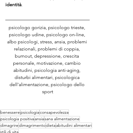
identità
.
psicologo gorizia, psicologo trieste, 
psicologo udine, psicologo on-line, 
albo psicologi, stress, ansia, problemi 
relazionali, problemi di coppia, 
burnout, depressione, crescita 
personale, motivazione, cambio 
abitudini, psicologia anti-aging, 
disturbi alimentari, psicologica 
dell'alimentazione, psicologo dello 
sport
benessere
psicologia
consapevolezza
psicologia positiva
ansia
sana alimentazione
dimagrire
dimagrimento
dieta
abitudini alimentari
stili di vita