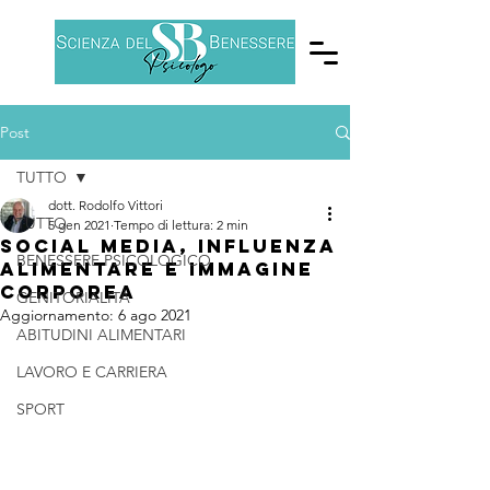
Post
TUTTO
dott. Rodolfo Vittori
TUTTO
5 gen 2021
Tempo di lettura: 2 min
Social media, influenza
BENESSERE PSICOLOGICO
alimentare e immagine
corporea
GENITORIALITÀ
Aggiornamento:
6 ago 2021
ABITUDINI ALIMENTARI
LAVORO E CARRIERA
SPORT