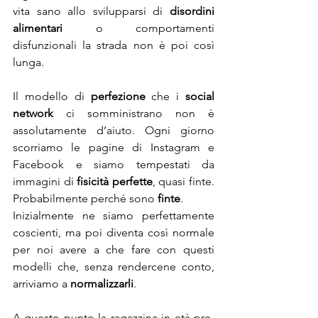
vita sano allo svilupparsi di 
disordini 
alimentari
 o comportamenti 
disfunzionali la strada non è poi così 
lunga.
Il modello di 
perfezione
 che i 
social 
network
 ci somministrano non è 
assolutamente d’aiuto. Ogni giorno 
scorriamo le pagine di Instagram e 
Facebook e siamo tempestati da 
immagini di 
fisicità perfette
, quasi finte. 
Probabilmente perché sono
 finte
.
Inizialmente ne siamo perfettamente 
coscienti, ma poi diventa così normale 
per noi avere a che fare con questi 
modelli che, senza rendercene conto, 
arriviamo a 
normalizzarli
.
A questo punto la ragazzina in età pre-