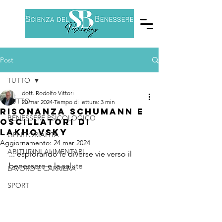
Post
TUTTO
dott. Rodolfo Vittori
TUTTO
20 mar 2024
Tempo di lettura: 3 min
risonanza Schumann e
BENESSERE PSICOLOGICO
oscillatori di
Lakhovsky
GENITORIALITÀ
Aggiornamento:
24 mar 2024
ABITUDINI ALIMENTARI
... esplorando le diverse vie verso il 
benessere e la salute
LAVORO E CARRIERA
SPORT