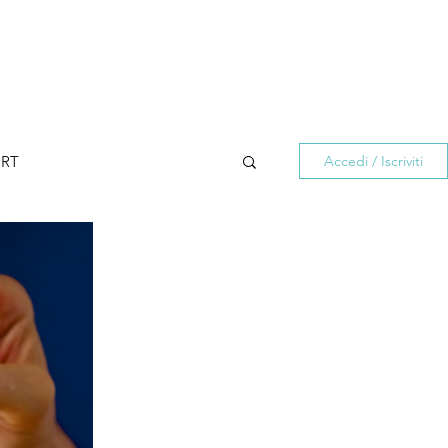
rticoli
Contatti
Accedi
RT
Accedi / Iscriviti