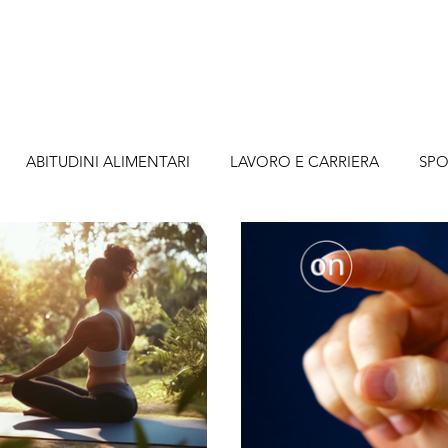
o
Metodologia
Servizi
Abbonamenti
A
life coaching mental coaching business coaching supporto psicologico crescita personale
ABITUDINI ALIMENTARI
LAVORO E CARRIERA
SPO