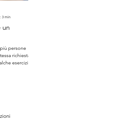
: 3 min
è un
 più persone
tessa richiesta:
alche esercizio
della
ago è un tema
ideo brevi,
lievo
è semplice e
i in ansia, il
rvo vago
zioni
' diversa.
colo