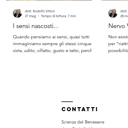
dott. Rodolfo Vittori
dott.
27 mag
Tempo di lettura: 7 min
28 m
I sensi nascosti...
Nervo 
Quando pensiamo ai sensi, quasi tutti
Non esist
immaginiamo sempre gli stessi cinque:
per “riatt
vista, udito, olfatto, gusto e tatto, perché
possibilit
è quello che abbiamo imparato a scuola,
mente a us
ciò che ci hanno insegnato fin da
ritrovare
bambini. Eppure le neuroscienze
sicurezza
moderne ci raccontano una storia molto
pratico. 
diversa ...
spesso as
ma spiega
Strumenti
CONTATTI
Scienza del Benessere