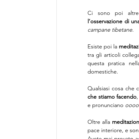
Ci sono poi altr
l’osservazione di un
campane tibetane.
Esiste poi la 
meditaz
tra gli articoli coll
questa pratica nell
domestiche.
Qualsiasi cosa che c
che stiamo facendo
e pronunciano 
ooo
Oltre alla 
meditazio
pace interiore, e son
Avete mai provato ad