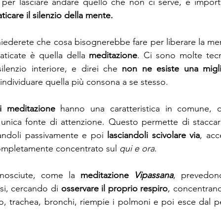
 per lasciare andare quello che non ci serve, è import
aticare il silenzio della mente.
iederete che cosa bisognerebbe fare per liberare la ment
aticate è quella della 
meditazione
. Ci sono molte tecn
ilenzio interiore, e direi che 
non ne esiste una migli
ndividuare quella più consona a se stesso.
i meditazione
 hanno una caratteristica in comune, c
unica fonte di attenzione. Questo permette di staccars
andoli passivamente e poi 
lasciandoli scivolare via
, ac
completamente concentrato sul 
qui e ora
.
nosciute, come la 
meditazione 
Vipassana
, prevedono
usi, cercando di 
osservare il proprio respiro
, concentrando
so, trachea, bronchi, riempie i polmoni e poi esce dal pe