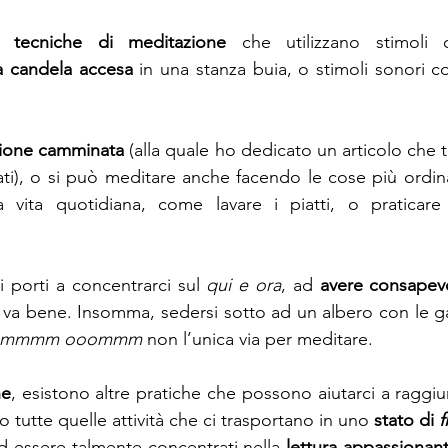
e 
tecniche di meditazione 
a candela accesa
 in una stanza buia, o stimoli sonori c
ione camminata
 (alla quale ho dedicato un articolo che t
egati), o si può meditare anche facendo le cose più ordin
a vita quotidiana, come lavare i piatti, o praticare 
i porti a concentrarci sul 
qui e ora
, ad 
avere consapevo
, va bene. Insomma, sedersi sotto ad un albero con le g
ommmm ooommm
 non l’unica via per meditare.
ne
, esistono altre pratiche che possono aiutarci a raggiu
o tutte quelle attività che ci trasportano in uno 
stato di 
f
 essere talmente concentrati nella 
lettura appassionant