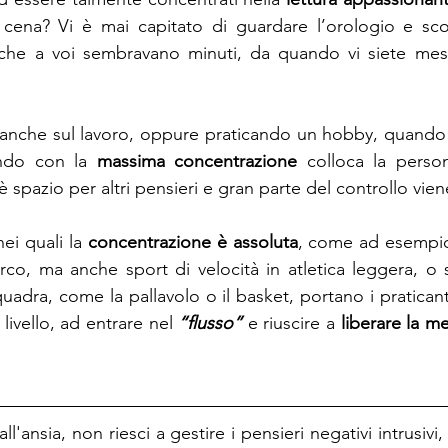
a cena? Vi è mai capitato di guardare l’orologio e sco
che a voi sembravano minuti, da quando vi siete messi 
nche sul lavoro, oppure praticando un hobby, quando 
endo con la 
massima concentrazione
 colloca la perso
 spazio per altri pensieri e gran parte del controllo vi
ei quali la 
concentrazione è assoluta
, come ad esempio il
’arco, ma anche sport di velocità in atletica leggera, o sa
uadra, come la pallavolo o il basket, portano i pratican
livello, ad entrare nel 
“flusso”
 e riuscire a 
liberare la me
ll'ansia, non riesci a gestire i pensieri negativi intrusivi