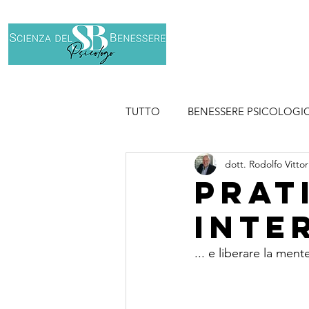
Home
Chi son
TUTTO
BENESSERE PSICOLOGI
dott. Rodolfo Vittor
SPORT
Prat
inte
... e liberare la ment