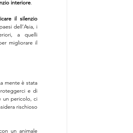
lenzio interiore
.
care il silenzio 
esi dell’Asia, i 
iori, a quelli 
r migliorare il 
La mente è stata 
programmata nel corso dei milioni di anni di evoluzione, per cercare di proteggerci e di 
un pericolo, ci 
sidera rischioso 
con un animale 