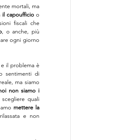
nte mortali, ma 
n il capoufficio
 o 
oni fiscali che 
o
, o anche, più 
are ogni giorno 
 
e il problema è 
che ci lasciamo condizionare da questi pensieri continui, che alimentano sentimenti di 
 reale, ma siamo 
noi non siamo i 
cegliere quali 
biamo 
mettere la 
lassata e non 