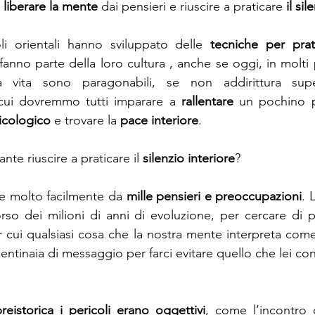
 
liberare la mente 
dai pensieri e riuscire a praticare 
il si
li orientali hanno sviluppato delle 
tecniche per prati
fanno parte della loro cultura , anche se oggi, in molti pa
la vita sono paragonabili, se non addirittura super
 cui dovremmo tutti imparare a 
rallentare
 un pochino pe
icologico
 e trovare la 
pace interiore
.
te riuscire a praticare il 
silenzio interiore
?
re molto facilmente da 
mille pensieri e preoccupazioni
. 
r cui qualsiasi cosa che la nostra mente interpreta come 
entinaia di messaggio per farci evitare quello che lei con
reistorica i pericoli erano oggettivi
, come l’incontro 