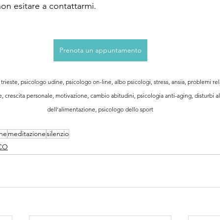
non esitare a contattarmi.
Prenota un appuntamento
trieste, psicologo udine, psicologo on-line, albo psicologi, stress, ansia, problemi rel
 crescita personale, motivazione, cambio abitudini, psicologia anti-aging, disturbi al
dell'alimentazione, psicologo dello sport
ne
meditazione
silenzio
CO