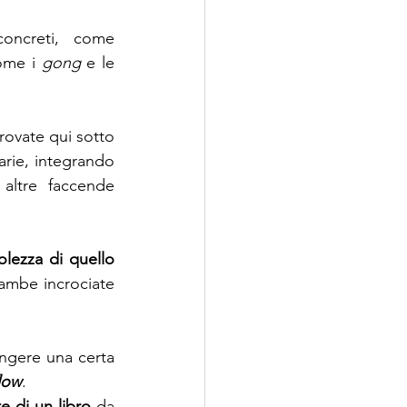
che utilizzano stimoli concreti, come 
ome i 
gong
 e le 
rovate qui sotto 
arie, integrando 
altre faccende 
lezza di quello 
ambe incrociate 
ngere una certa 
low
.
e di un libro
 da 