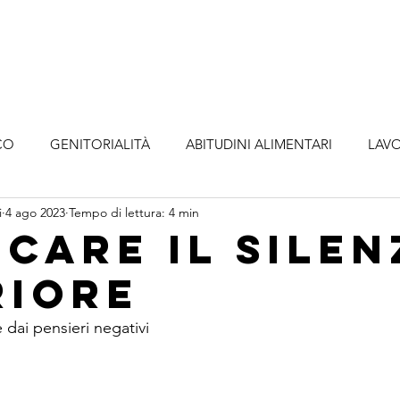
o
Metodologia
Servizi
Abbonamenti
A
CO
GENITORIALITÀ
ABITUDINI ALIMENTARI
LAVO
i
4 ago 2023
Tempo di lettura: 4 min
icare il silen
riore
e dai pensieri negativi