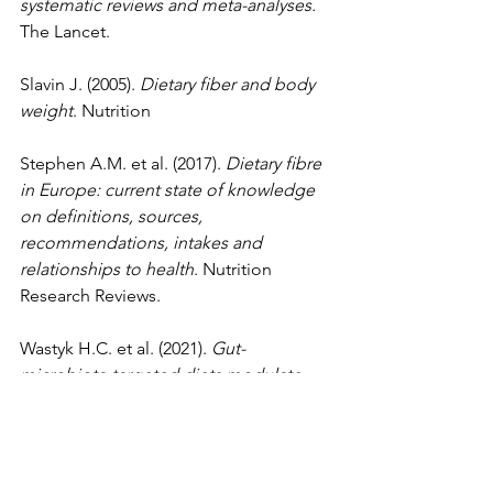
systematic reviews and meta-analyses.
The Lancet.
Slavin J. (2005). 
Dietary fiber and body 
weight
. Nutrition
Stephen A.M. et al. (2017). 
Dietary fibre 
in Europe: current state of knowledge 
on definitions, sources, 
recommendations, intakes and 
relationships to health
. Nutrition 
Research Reviews.
Wastyk H.C. et al. (2021). 
Gut-
microbiota-targeted diets modulate 
human immune status
. Cell.
sana alimentazione
nutrizione
alimentazione
abitudini alimentari
Mara Salviato
alimentazione consapevole
fibremaxxing