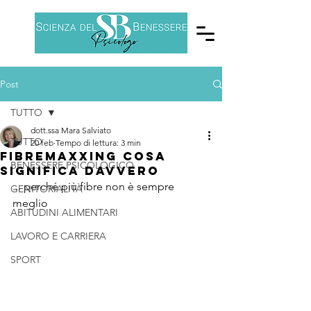
Post
TUTTO
dott.ssa Mara Salviato
TUTTO
20 feb
Tempo di lettura: 3 min
Fibremaxxing cosa
BENESSERE PSICOLOGICO
significa davvero
... perché più fibre non è sempre 
GENITORIALITÀ
meglio
ABITUDINI ALIMENTARI
LAVORO E CARRIERA
SPORT