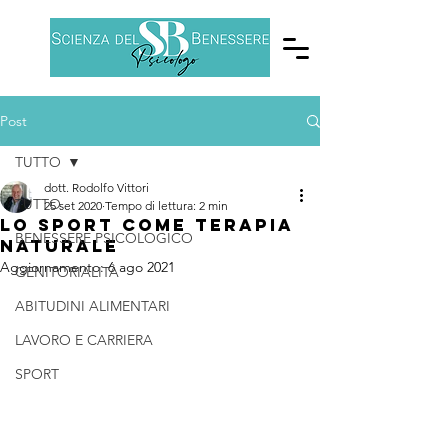
Post
TUTTO
dott. Rodolfo Vittori
TUTTO
25 set 2020
Tempo di lettura: 2 min
Lo sport come terapia
BENESSERE PSICOLOGICO
naturale
Aggiornamento:
6 ago 2021
GENITORIALITÀ
ABITUDINI ALIMENTARI
LAVORO E CARRIERA
SPORT