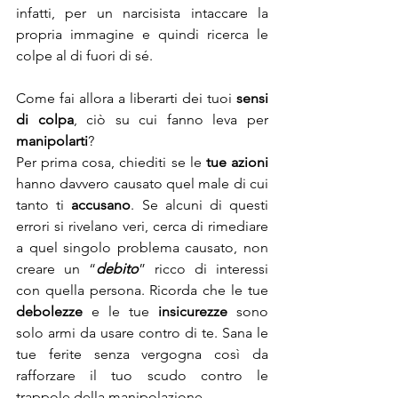
infatti, per un narcisista intaccare la 
propria immagine e quindi ricerca le 
colpe al di fuori di sé. 
Come fai allora a liberarti dei tuoi 
sensi 
di colpa
, ciò su cui fanno leva per 
manipolarti
?
Per prima cosa, chiediti se le 
tue azioni
hanno davvero causato quel male di cui 
tanto ti 
accusano
. Se alcuni di questi 
errori si rivelano veri, cerca di rimediare 
a quel singolo problema causato, non 
creare un “
debito
” ricco di interessi 
con quella persona. Ricorda che le tue 
debolezze
 e le tue 
insicurezze 
sono 
solo armi da usare contro di te. Sana le 
tue ferite senza vergogna così da 
rafforzare il tuo scudo contro le 
trappole della manipolazione.