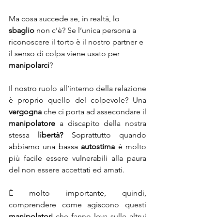
Ma cosa succede se, in realtà, lo 
sbaglio
 non c’è? Se l’unica persona a 
riconoscere il torto è il nostro partner e 
il senso di colpa viene usato per 
manipolarci
?
Il nostro ruolo all’interno della relazione 
è proprio quello del colpevole? Una 
vergogna
 che ci porta ad assecondare il 
manipolatore
 a discapito della nostra 
stessa 
libertà?
 Soprattutto quando 
abbiamo una bassa 
autostima
 è molto 
più facile essere vulnerabili alla paura 
del non essere accettati ed amati.
È molto importante, quindi, 
comprendere come agiscono questi 
manipolatori 
che fanno leva sulle altrui 