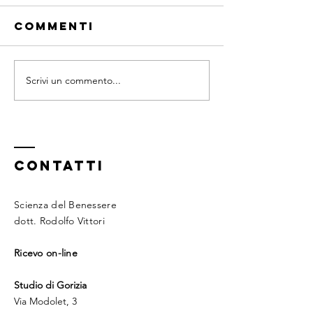
Commenti
Frutta si
Scrivi un commento...
Quando e
come
mangiare la
frutta
CONTATTI
Scienza del Benessere
dott. Rodolfo Vittori
Ricevo on-line
Studio di Gorizia
Via Modolet, 3