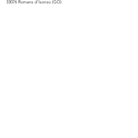
33076 Romans d'Isonzo (GO)
FVG Friuli Venezia Giulia - Italia
​Tel:
+39 3517112855
segreteria.vittori@gmail.com
Prenota un appuntamento
Whatsapp
La mia Storia
Privacy Policy
Cookie Policy
Disclaimer
© 2025 by Scienza del Benessere
Scrivimi per ricevere informazioni