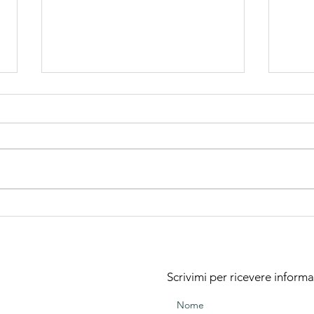
Cambio di
Pr
stagione...
en
um
Scrivimi per ricevere informa