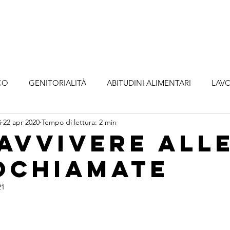
o
Metodologia
Servizi
Abbonamenti
A
CO
GENITORIALITÀ
ABITUDINI ALIMENTARI
LAVO
i
22 apr 2020
Tempo di lettura: 2 min
avvivere all
ochiamate
21