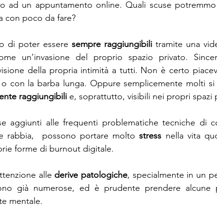
 no ad un appuntamento online. Quali scuse potremmo in
sa con poco da fare?
to di poter essere 
sempre raggiungibili
 tramite una vi
ome un’invasione del proprio spazio privato. Since
sione della propria intimità a tutti. Non è certo piacev
a o con la barba lunga. Oppure semplicemente molti si 
nte raggiungibili
 e, soprattutto, visibili nei propri spazi 
, se aggiunti alle frequenti problematiche tecniche di 
e rabbia,  possono portare molto 
stress 
nella vita qu
prie forme di burnout digitale.
ttenzione alle 
derive patologiche
, specialmente in un pe
 sono già numerose, ed è prudente prendere alcune p
ute mentale.