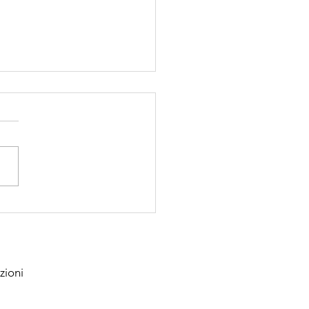
imavera,
ergia e
ore
zioni