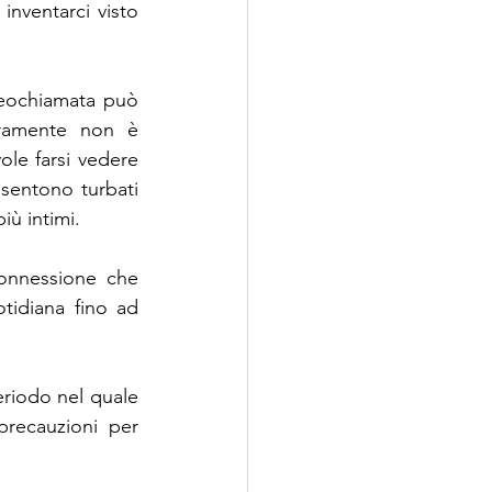
ventarci visto 
deochiamata può 
ramente non è 
ole farsi vedere 
sentono turbati 
più intimi.
connessione che 
otidiana fino ad 
riodo nel quale 
recauzioni per 