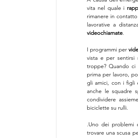
vita nel quale i 
rapp
rimanere in contatto c
videochiamate
.
I programmi per 
vid
vista e per sentirs
troppe? Quando ci si
prima per lavoro, poi
gli amici, con i figl
anche le squadre sp
condividere assieme
biciclette su rulli.
.Uno dei problemi c
trovare una scusa pe