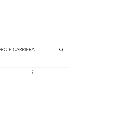
rticoli
Contatti
Accedi
RO E CARRIERA
e