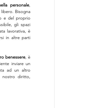
ella personale
, 
libero. Bisogna 
 e del proprio 
bile, gli spazi 
a lavorativa, è 
i in altre parti 
tro benessere
, è 
iente inviare un 
a ad un altro 
stro diritto, 