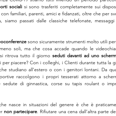
orti sociali
 si sono trasferiti completamente sui dispositi
on familiari, parenti, amici e fidanzati, oltre che per svol
eoconferenze
 sono sicuramente strumenti molto utili per
i meno soli, ma che cosa accade quando le videochia
 ritrova tutto il giorno 
seduti davanti ad uno scher
 per piacere? Con i colleghi, i Clienti durante tutta la g
i che studiano all’estero o con i genitori lontani. Da qu
ortive raccolgono i propri tesserati attorno a scherm
 sedute di ginnastica, corse su tapis roulant o impro
he nasce in situazioni del genere è che è praticamen
r 
non partecipare
. Rifiutare una cena dall’altra parte del