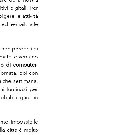
vi digitali. Per 
gere le attività 
lavorative a distanza, siamo passati dalle classiche telefonate, messaggi ed e-mail, alle 
 non perdersi di 
mate diventano 
mo di computer
, 
iornata, poi con 
alche settimana, 
i luminosi per 
babili gare in 
te impossibile 
la città è molto 