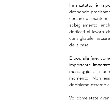
Innanzitutto è imp
definendo precisamen
cercare di mantener
abbigliamento, anche
dedicati al lavoro d
consigliabile lasciar
della casa.
E poi, alla fine, come
importante 
imparare
messaggio alla per
momento. Non esser
dobbiamo esserne co
Voi come state viven