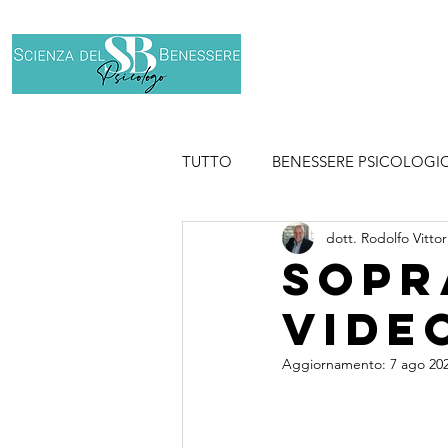
Home
Chi son
TUTTO
BENESSERE PSICOLOGI
dott. Rodolfo Vittor
SPORT
Sopr
vide
Aggiornamento:
7 ago 20