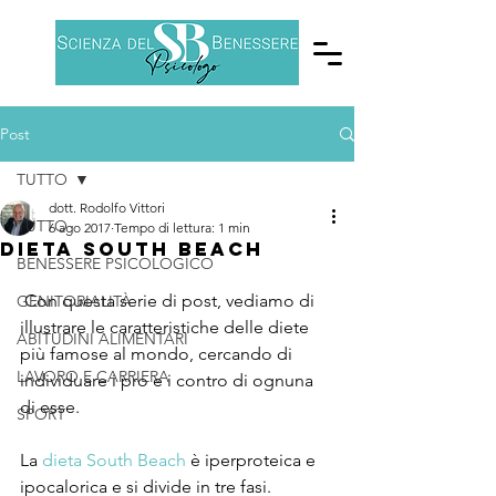
Post
TUTTO
dott. Rodolfo Vittori
TUTTO
6 ago 2017
Tempo di lettura: 1 min
Dieta South Beach
BENESSERE PSICOLOGICO
 Con questa serie di post, vediamo di 
GENITORIALITÀ
illustrare le caratteristiche delle diete 
ABITUDINI ALIMENTARI
più famose al mondo, cercando di 
LAVORO E CARRIERA
individuare i pro e i contro di ognuna 
di esse.
SPORT
La 
dieta South Beach
 è iperproteica e 
ipocalorica e si divide in tre fasi.