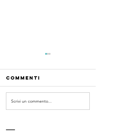
Commenti
Frutta si
Scrivi un commento...
Quando e
come
mangiare la
frutta