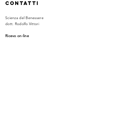
CONTATTI
Scienza del Benessere
dott. Rodolfo Vittori
Ricevo on-line
Studio di Gorizia
Via Modolet, 3
33076 Romans d'Isonzo (GO)
FVG Friuli Venezia Giulia - Italia
​Tel:
+39 3517112855
segreteria.vittori@gmail.com
Prenota un appuntamento
Whatsapp