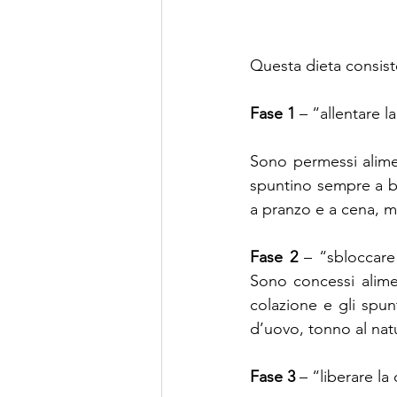
Questa dieta consist
Fase 1 
– “allentare l
Sono permessi aliment
spuntino sempre a bas
a pranzo e a cena, ma
Fase 2
 – “sbloccare
Sono concessi alimen
colazione e gli spun
d’uovo, tonno al nat
Fase 3
 – “liberare l