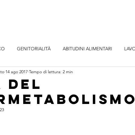
o
Metodologia
Servizi
Abbonamenti
A
CO
GENITORIALITÀ
ABITUDINI ALIMENTARI
LAVO
ato
14 ago 2017
Tempo di lettura: 2 min
a del
rmetabolism
023