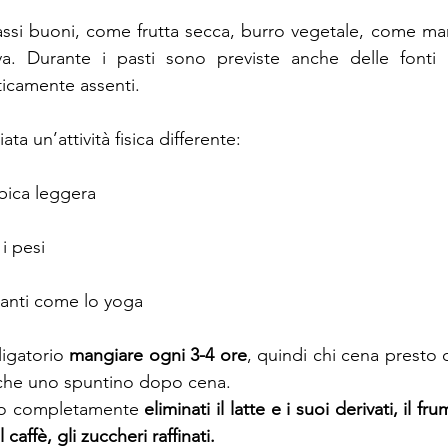
grassi buoni, come frutta secca, burro vegetale, come ma
va. Durante i pasti sono previste anche delle fonti 
ticamente assenti.
ata un’attività fisica differente:
obica leggera
 i pesi
assanti come lo yoga
ligatorio 
mangiare ogni 3-4 ore
, quindi chi cena presto o 
che uno spuntino dopo cena.
no completamente 
eliminati il latte e i suoi derivati, il fru
l caffè, gli zuccheri raffinati.