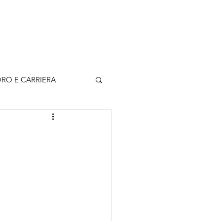
rticoli
Contatti
Accedi
RO E CARRIERA
o