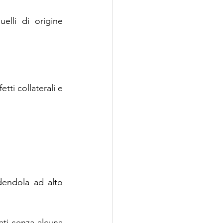
elli di origine 
tti collaterali e 
endola ad alto 
ati senza alcuna 