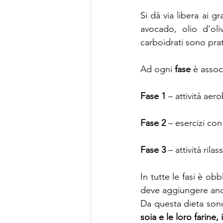
Si dà via libera ai 
avocado, olio d’oli
carboidrati sono pra
Ad ogni
 fase
 è associ
Fase 1
 – attività aer
Fase 2
 – esercizi con
Fase 3
 – attività ril
In tutte le fasi è obb
deve aggiungere an
Da questa dieta so
soia e le loro farine, i