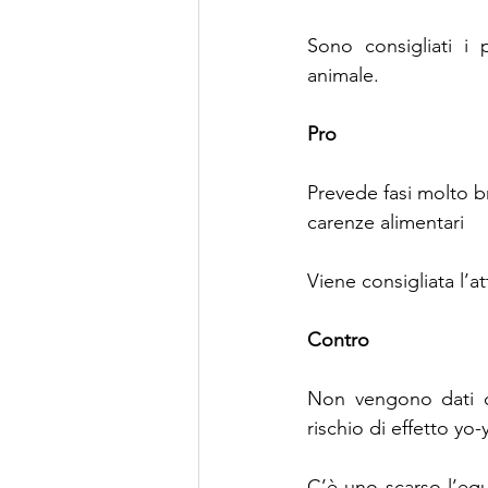
Sono consigliati i 
animale.
Pro
Prevede fasi molto bre
carenze alimentari
Viene consigliata l’att
Contro
Non vengono dati co
rischio di effetto yo-
C’è uno scarso l’equi