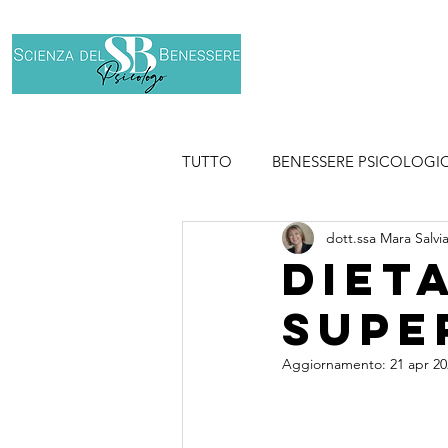
Home
Chi son
TUTTO
BENESSERE PSICOLOGI
dott.ssa Mara Salvi
SPORT
Diet
supe
Aggiornamento:
21 apr 2