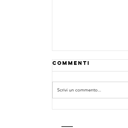
Commenti
Scrivi un commento...
Primavera,
energia e
umore