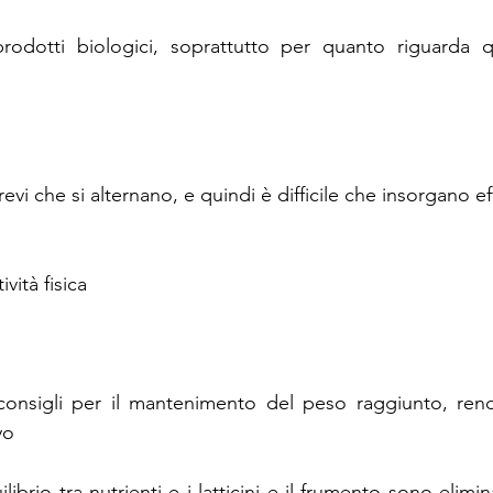
prodotti biologici, soprattutto per quanto riguarda qu
vi che si alternano, e quindi è difficile che insorgano effe
ività fisica
nsigli per il mantenimento del peso raggiunto, rend
yo
librio tra nutrienti e i latticini e il frumento sono elimin