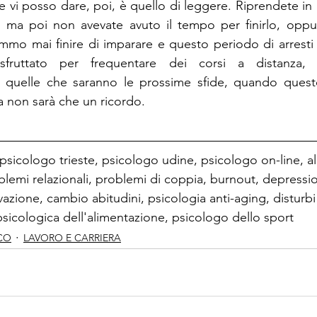
e vi posso dare, poi, è quello di leggere. Riprendete in
, ma poi non avevate avuto il tempo per finirlo, oppur
mo mai finire di imparare e questo periodo di arresti d
sfruttato per frequentare dei corsi a distanza, p
 quelle che saranno le prossime sfide, quando quest
a non sarà che un ricordo.
 psicologo trieste, psicologo udine, psicologo on-line, al
oblemi relazionali, problemi di coppia, burnout, depressio
azione, cambio abitudini, psicologia anti-aging, disturbi 
psicologica dell'alimentazione, psicologo dello sport
CO
LAVORO E CARRIERA