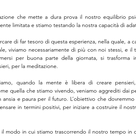
uazione che mette a dura prova il nostro equilibrio psic
mente limitata e stiamo testando la nostra capacità di ad
are di far tesoro di questa esperienza, nella quale, a ca
le, viviamo necessariamente di più con noi stessi, e il
ersi per buona parte della giornata, si trasforma in
sieri, per la meditazione.
iamo, quando la mente è libera di creare pensieri, 
come quella che stiamo vivendo, veniamo aggrediti dai pen
n ansia e paura per il futuro. L’obiettivo che dovremmo p
pensare in termini positivi, per iniziare a costruire il nos
 il modo in cui stiamo trascorrendo il nostro tempo in q