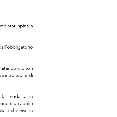
 stati spinti a 
l’obbligatorio 
mitando molto i 
re abitudini di 
la modalità in 
no stati aboliti 
iale che vive in 