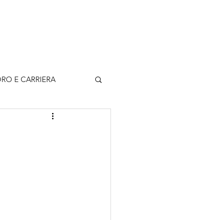
rticoli
Contatti
Accedi
RO E CARRIERA
a