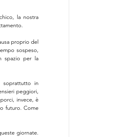
hico, la nostra 
attamento.
usa proprio del 
 tempo sospeso, 
 spazio per la 
soprattutto in 
sieri peggiori, 
orci, invece, è 
tro futuro. Come 
ueste giornate. 