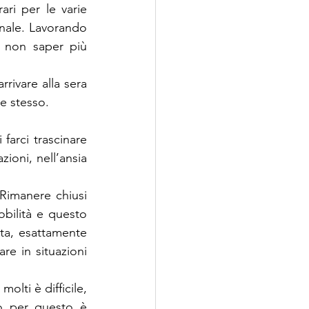
ari per le varie 
onale. Lavorando 
i non saper più 
rivare alla sera 
te stesso.
arci trascinare 
ioni, nell’ansia 
 Rimanere chiusi 
bilità e questo 
ta, esattamente 
e in situazioni 
ti è difficile, 
o per questo è 