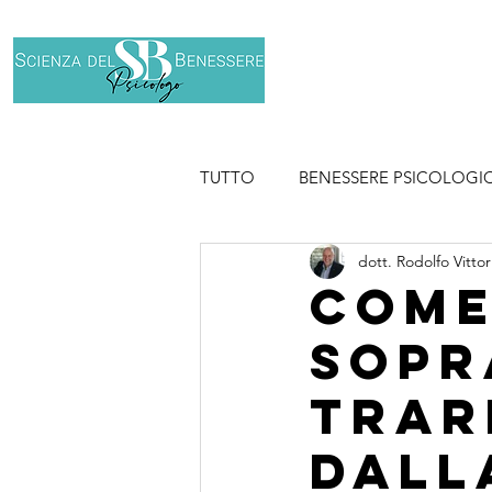
Home
Chi son
TUTTO
BENESSERE PSICOLOGI
dott. Rodolfo Vittor
SPORT
Come
sopr
trar
dall