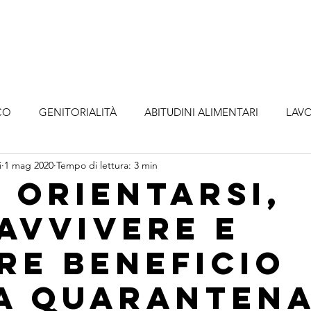
o
Metodologia
Servizi
Abbonamenti
A
CO
GENITORIALITÀ
ABITUDINI ALIMENTARI
LAVO
i
1 mag 2020
Tempo di lettura: 3 min
 orientarsi,
avvivere e
re beneficio
a quaranten