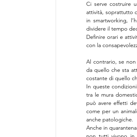
Ci serve costruire un
attività, soprattutto
in smartworking, l’h
dividere il tempo ded
Definire orari e atti
con la consapevolezza
Al contrario, se non
da quello che sta att
costante di quello c
In queste condizioni,
tra le mura domestic
può avere effetti de
come per un animale 
anche patologiche.
Anche in quarantena,
non tutti vivono i