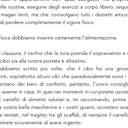
lle routine, eseguire degli esercizi a corpo libero, seguire
agari lenti, ma che coinvolgano tutti i distretti articol
i perdere completamente il vigore fisico.
à fisica dobbiamo inserire certamente l’alimentazione.
clausura, il rischio che la noia prenda il sopravvento e c
cibo sia alla nostra portata è altissimo.
bbiamo scritto più volte, che il cibo ha una gros
enti, soprattutto alcuni cibi che paradossalmente sono i 
ventano dei beni di conforto, pertanto, l’unico consigl
 averne in casa. In quei rari momenti in cui potete uscire 
il carrello di alimenti salutari e, mi raccomando, prima 
vostra bella mascherina e i vostri guanti, scrivetevi una b
entati, nel tragitto tra gli scaffali, di riempire il carrell
ntirete sicuramente di avere ingerito.