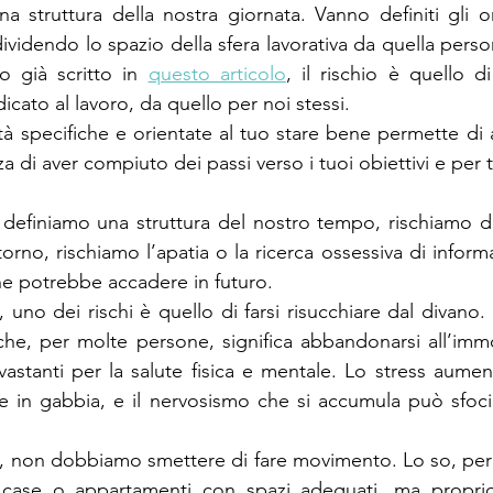
a struttura della nostra giornata. Vanno definiti gli or
 dividendo lo spazio della sfera lavorativa da quella pers
o già scritto in 
questo articolo
, il rischio è quello d
icato al lavoro, da quello per noi stessi.
vità specifiche e orientate al tuo stare bene permette di ar
 di aver compiuto dei passi verso i tuoi obiettivi e per 
 definiamo una struttura del nostro tempo, rischiamo di f
orno, rischiamo l’apatia o la ricerca ossessiva di informaz
he potrebbe accadere in futuro.
 uno dei rischi è quello di farsi risucchiare dal divano.
he, per molte persone, significa abbandonarsi all’immo
vastanti per la salute fisica e mentale. Lo stress aumen
in gabbia, e il nervosismo che si accumula può sfociar
 non dobbiamo smettere di fare movimento. Lo so, per mol
n case o appartamenti con spazi adeguati, ma propri