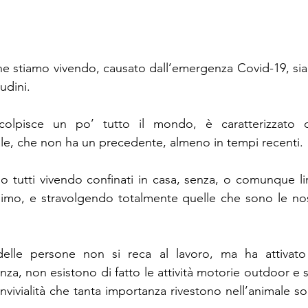
e stiamo vivendo, causato dall’emergenza Covid-19, siamo
udini.
olpisce un po’ tutto il mondo, è caratterizzato dal
le, che non ha un precedente, almeno in tempi recenti.
o tutti vivendo confinati in casa, senza, o comunque li
simo, e stravolgendo totalmente quelle che sono le nost
elle persone non si reca al lavoro, ma ha attivato 
za, non esistono di fatto le attività motorie outdoor e so
nvivialità che tanta importanza rivestono nell’animale soc