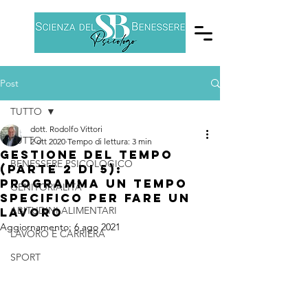
Post
TUTTO
dott. Rodolfo Vittori
TUTTO
2 ott 2020
Tempo di lettura: 3 min
Gestione del tempo
BENESSERE PSICOLOGICO
(parte 2 di 5):
Programma un tempo
GENITORIALITÀ
specifico per fare un
ABITUDINI ALIMENTARI
lavoro
Aggiornamento:
6 ago 2021
LAVORO E CARRIERA
SPORT