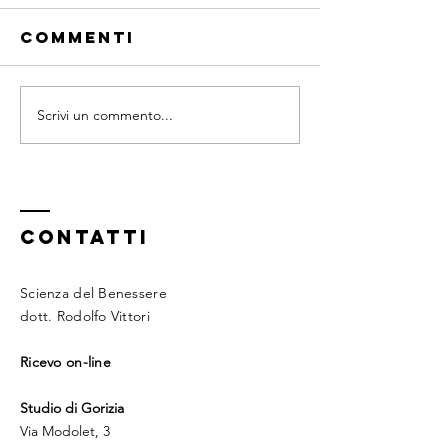
Commenti
Frutta si
Scrivi un commento...
Quando e
come
mangiare la
frutta
CONTATTI
Scienza del Benessere
dott. Rodolfo Vittori
Ricevo on-line
Studio di Gorizia
Via Modolet, 3