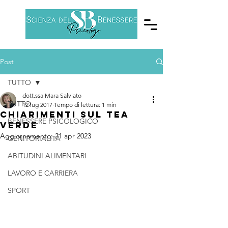
Post
TUTTO
dott.ssa Mara Salviato
TUTTO
12 lug 2017
Tempo di lettura: 1 min
Chiarimenti sul tea
BENESSERE PSICOLOGICO
verde
Aggiornamento:
21 apr 2023
GENITORIALITÀ
ABITUDINI ALIMENTARI
LAVORO E CARRIERA
SPORT