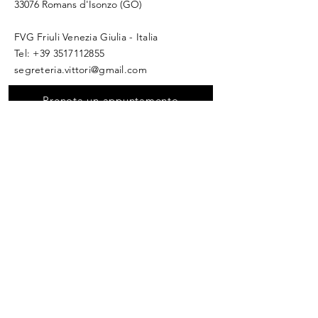
33076 Romans d'Isonzo (GO)
FVG Friuli Venezia Giulia - Italia
​Tel:
+39 3517112855
segreteria.vittori@gmail.com
Prenota un appuntamento
Whatsapp
La mia Storia
Privacy Policy
Cookie Policy
Disclaimer
© 2025 by Scienza del Benessere
Scrivimi per ricevere informazioni