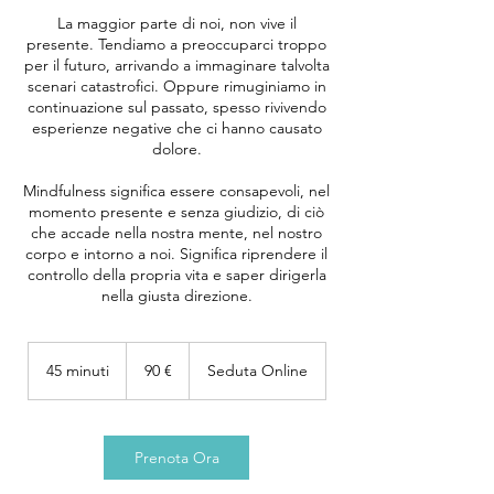
La maggior parte di noi, non vive il
presente. Tendiamo a preoccuparci troppo
per il futuro, arrivando a immaginare talvolta
scenari catastrofici. Oppure rimuginiamo in
continuazione sul passato, spesso rivivendo
esperienze negative che ci hanno causato
dolore.
Mindfulness significa essere consapevoli, nel
momento presente e senza giudizio, di ciò
che accade nella nostra mente, nel nostro
corpo e intorno a noi. Significa riprendere il
controllo della propria vita e saper dirigerla
nella giusta direzione.
90
euro
45 minuti
4
90 €
Seduta Online
5
m
i
n
Prenota Ora
u