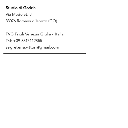
Studio di Gorizia
Via Modolet, 3
33076 Romans d'Isonzo (GO)
FVG Friuli Venezia Giulia - Italia
​Tel:
+39 3517112855
segreteria.vittori@gmail.com
Prenota un appuntamento
Whatsapp
La mia Storia
Privacy Policy
Cookie Policy
Disclaimer
© 2025 by Scienza del Benessere