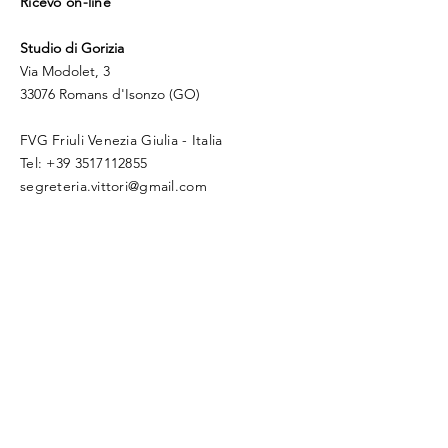
Ricevo on-line
Studio di Gorizia
Via Modolet, 3
33076 Romans d'Isonzo (GO)
FVG Friuli Venezia Giulia - Italia
​Tel:
+39 3517112855
segreteria.vittori@gmail.com
Prenota un appuntamento
Whatsapp
La mia Storia
Privacy Policy
Cookie Policy
Disclaimer