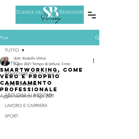
Post
TUTTO
dott. Rodolfo Vittori
TUTTO
5 gen 2021
Tempo di lettura: 3 min
Smartworking, come
BENESSERE PSICOLOGICO
vero e proprio
cambiamento
GENITORIALITÀ
professionale
ABITUDINI ALIMENTARI
Aggiornamento:
6 ago 2021
LAVORO E CARRIERA
SPORT