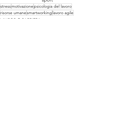
stress
motivazione
psicologia del lavoro
risorse umane
smartworking
lavoro agile
LAVORO E CARRIERA
Mostra tutti
Post recenti