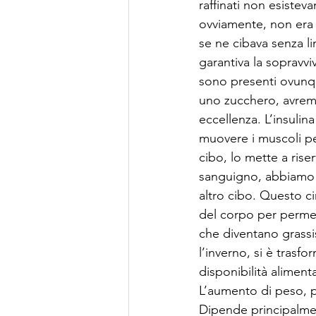
raffinati non esistev
ovviamente, non era 
se ne cibava senza l
garantiva la sopravvi
sono presenti ovunqu
uno zucchero, avremo
eccellenza. L’insulina
muovere i muscoli pe
cibo, lo mette a rise
sanguigno, abbiamo u
altro cibo. Questo c
del corpo per permet
che diventano grassi
l’inverno, si è trasf
disponibilità alimen
L’aumento di peso, p
Dipende principalmen