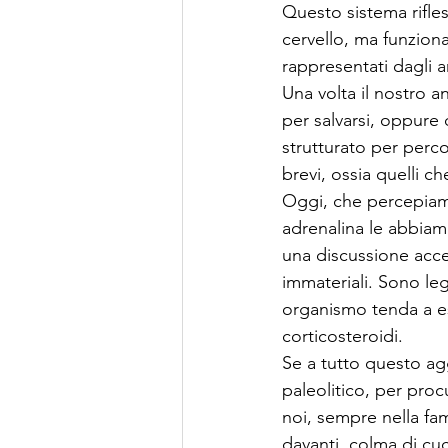
Questo sistema rifles
cervello, ma funzion
rappresentati dagli a
Una volta il nostro 
per salvarsi, oppure
strutturato per perco
brevi, ossia quelli 
Oggi, che percepiamo
adrenalina le abbia
una discussione acces
immateriali. Sono leg
organismo tenda a es
corticosteroidi.
Se a tutto questo ag
paleolitico, per proc
noi, sempre nella fam
davanti, colma di cuc