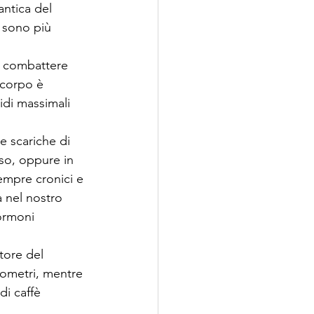
antica del 
 sono più 
a combattere 
 corpo è 
idi massimali 
 scariche di 
so, oppure in 
empre cronici e 
a nel nostro 
ormoni 
tore del 
lometri, mentre 
di caffè 