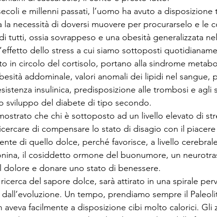
coli e millenni passati, l’uomo ha avuto a disposizione t
za la necessità di doversi muovere per procurarselo e le
di tutti, ossia sovrappeso e una obesità generalizzata ne
effetto dello stress a cui siamo sottoposti quotidianamen
in circolo del cortisolo, portano alla sindrome metabo
besità addominale, valori anomali dei lipidi nel sangue, 
sistenza insulinica, predisposizione alle trombosi e agli s
lo sviluppo del diabete di tipo secondo.
ostrato che chi è sottoposto ad un livello elevato di str
ricercare di compensare lo stato di disagio con il piac
ente di quello dolce, perché favorisce, a livello cerebrale,
onina, il cosiddetto ormone del buonumore, un neurotra
il dolore e donare uno stato di benessere.
 ricerca del sapore dolce, sarà attirato in una spirale per
 dall’evoluzione. Un tempo, prendiamo sempre il Paleol
aveva facilmente a disposizione cibi molto calorici. Gli 