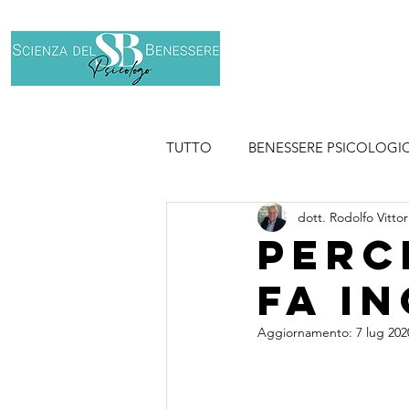
Home
Chi son
TUTTO
BENESSERE PSICOLOGI
dott. Rodolfo Vittor
SPORT
Perc
fa i
Aggiornamento:
7 lug 202