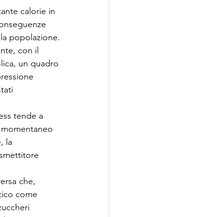
ante calorie in 
 conseguenze 
lla popolazione.
te, con il 
lica, un quadro 
pressione 
tati 
ess tende a 
ere momentaneo 
 la 
smettitore 
versa che, 
itico come 
zuccheri 