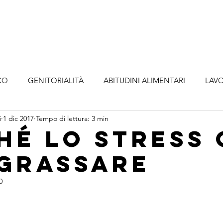
o
Metodologia
Servizi
Abbonamenti
A
CO
GENITORIALITÀ
ABITUDINI ALIMENTARI
LAVO
i
1 dic 2017
Tempo di lettura: 3 min
hé lo stress 
ngrassare
0