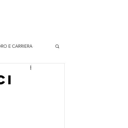
rticoli
Contatti
Accedi
RO E CARRIERA
ci