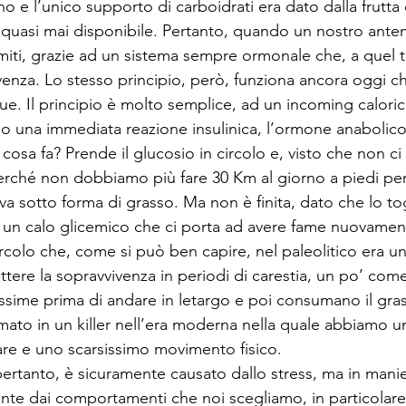
ano e l’unico supporto di carboidrati era dato dalla frutta 
quasi mai disponibile. Pertanto, quando un nostro antena
imiti, grazie ad un sistema sempre ormonale che, a quel 
venza. Lo stesso principio, però, funziona ancora oggi ch
e. Il principio è molto semplice, ad un incoming caloric
 una immediata reazione insulinica, l’ormone anabolico
 cosa fa? Prende il glucosio in circolo e, visto che non ci
rché non dobbiamo più fare 30 Km al giorno a piedi per 
rva sotto forma di grasso. Ma non è finita, dato che lo tog
n calo glicemico che ci porta ad avere fame nuovamente
ircolo che, come si può ben capire, nel paleolitico era 
tere la sopravvivenza in periodi di carestia, un po’ com
ssime prima di andare in letargo e poi consumano il gra
ormato in un killer nell’era moderna nella quale abbiamo un
tare e uno scarsissimo movimento fisico.
ertanto, è sicuramente causato dallo stress, ma in manier
te dai comportamenti che noi scegliamo, in particolare d