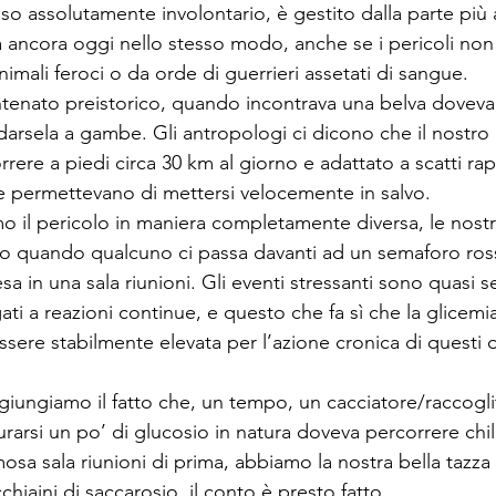
so assolutamente involontario, è gestito dalla parte più 
a ancora oggi nello stesso modo, anche se i pericoli non
nimali feroci o da orde di guerrieri assetati di sangue.
antenato preistorico, quando incontrava una belva dovev
 darsela a gambe. Gli antropologi ci dicono che il nostro
rrere a piedi circa 30 km al giorno e adattato a scatti rap
che permettevano di mettersi velocemente in salvo.
 il pericolo in maniera completamente diversa, le nostre
mo quando qualcuno ci passa davanti ad un semaforo ros
a in una sala riunioni. Gli eventi stressanti sono quasi s
ati a reazioni continue, e questo che fa sì che la glicemi
sere stabilmente elevata per l’azione cronica di questi 
giungiamo il fatto che, un tempo, un cacciatore/raccogli
urarsi un po’ di glucosio in natura doveva percorrere chi
osa sala riunioni di prima, abbiamo la nostra bella tazza 
chiaini di saccarosio, il conto è presto fatto.