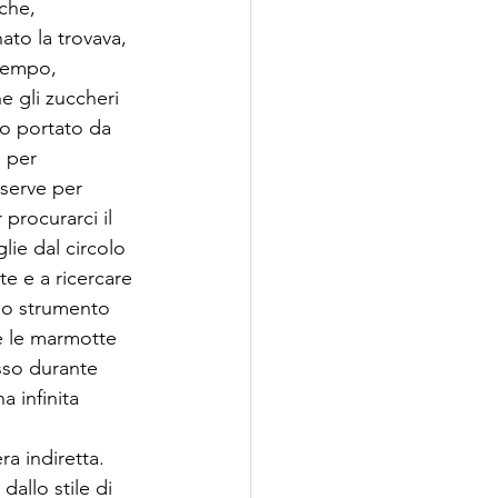
che, 
to la trovava, 
tempo, 
e gli zuccheri 
o portato da 
 per 
 serve per 
procurarci il 
lie dal circolo 
 e a ricercare 
uno strumento 
e le marmotte 
sso durante 
a infinita 
a indiretta. 
allo stile di 