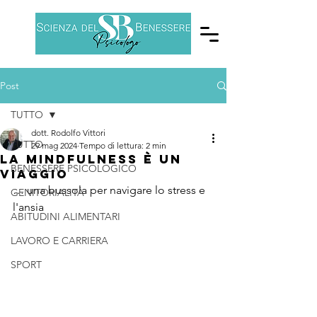
Post
TUTTO
dott. Rodolfo Vittori
TUTTO
29 mag 2024
Tempo di lettura: 2 min
La Mindfulness è un
BENESSERE PSICOLOGICO
viaggio
… una bussola per navigare lo stress e 
GENITORIALITÀ
l'ansia
ABITUDINI ALIMENTARI
LAVORO E CARRIERA
SPORT