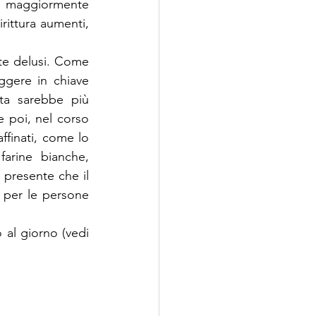
no maggiormente 
rittura aumenti, 
te delusi. Come 
ggere in chiave 
sta sarebbe più 
poi, nel corso 
ffinati, come lo 
arine bianche, 
presente che il 
 per le persone 
al giorno (vedi 