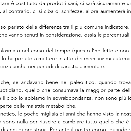
tare è costituito da prodotti sani, ci sarà sicuramente u
l contrario, ci si ciba di schifezze, allora aumenterà in
 parlato della differenza tra il più comune indicatore, c
 che vanno tenuti in considerazione, ossia le percentual
 plasmato nel corso del tempo (questo l’ho letto e non è
 lo ha portato a mettere in atto dei meccanismi automati
venza anche nei periodi di carestia alimentare.
che, se andavano bene nel paleolitico, quando trovare 
tidiano, quello che consumava la maggior parte delle
he il cibo lo abbiamo in sovrabbondanza, non sono più i
parte delle malattie metaboliche.
netico, le poche migliaia di anni che hanno visto la nost
sono nulla per riuscire a cambiare tutto quello che è st
i di anni di preistoria. Pertanto il nostro corpo, quando s