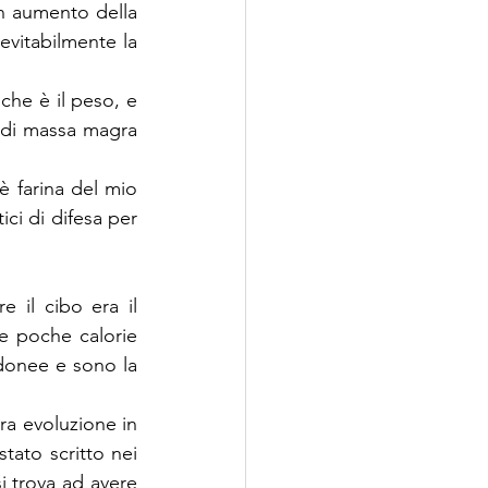
n aumento della 
evitabilmente la 
he è il peso, e 
i di massa magra 
 farina del mio 
ci di difesa per 
il cibo era il 
 poche calorie 
donee e sono la 
ra evoluzione in 
ato scritto nei 
i trova ad avere 