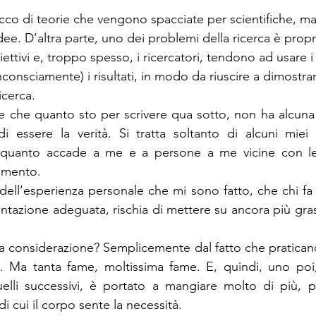
acco di teorie che vengono spacciate per scientifiche, ma
ee. D’altra parte, uno dei problemi della ricerca è propr
iettivi e, troppo spesso, i ricercatori, tendono ad usare 
nconsciamente) i risultati, in modo da riuscire a dimostra
icerca.
e che quanto sto per scrivere qua sotto, non ha alcuna b
 essere la verità. Si tratta soltanto di alcuni miei p
i quanto accade a me e a persone a me vicine con le
omento.
 dell’esperienza personale che mi sono fatto, che chi fa 
tazione adeguata, rischia di mettere su ancora più grass
 considerazione? Semplicemente dal fatto che praticando
e. Ma tanta fame, moltissima fame. E, quindi, uno poi,
 quelli successivi, è portato a mangiare molto di più, p
i cui il corpo sente la necessità.