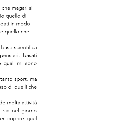
 che magari si 
io quello di 
i dati in modo 
re quello che 
ase scientifica 
ensieri, basati 
 quali mi sono 
tanto sport, ma 
o di quelli che 
 molta attività 
 sia nel giorno 
er coprire quel 