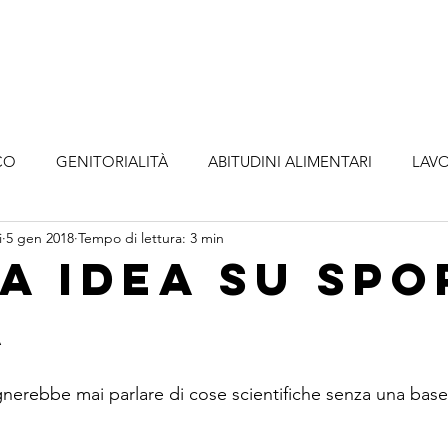
o
Metodologia
Servizi
Abbonamenti
A
CO
GENITORIALITÀ
ABITUDINI ALIMENTARI
LAVO
i
5 gen 2018
Tempo di lettura: 3 min
ia idea su spo
a