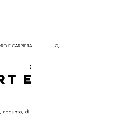
rticoli
Contatti
Accedi
RO E CARRIERA
rt e