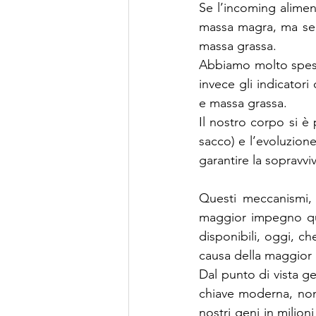
Se l’incoming alimen
massa magra, ma se, a
massa grassa.
Abbiamo molto spesso
invece gli indicatori
e massa grassa.
Il nostro corpo si è
sacco) e l’evoluzione
garantire la sopravvi
Questi meccanismi, 
maggior impegno quo
disponibili, oggi, c
causa della maggior 
Dal punto di vista ge
chiave moderna, non 
nostri geni in milion