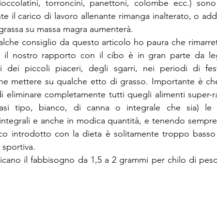
(cioccolatini, torroncini, panettoni, colombe ecc.) so
te il carico di lavoro allenante rimanga inalterato, o addi
a grassa su massa magra aumenterà.
alche consiglio da questo articolo ho paura che rimarre
, il nostro rapporto con il cibo è in gran parte da le
i dei piccoli piaceri, degli sgarri, nei periodi di fe
e mettere su qualche etto di grasso. Importante è che 
di eliminare completamente tutti quegli alimenti super-ra
asi tipo, bianco, di canna o integrale che sia) le f
integrali e anche in modica quantità, e tenendo sempre 
ico introdotto con la dieta è solitamente troppo basso
 sportiva.
icano il fabbisogno da 1,5 a 2 grammi per chilo di peso 