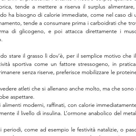
rica, tende a mettere a riserva il surplus alimentare,
o ha bisogno di calorie immediate, come nel caso di un
enamento, tende a consumare prima i carboidrati che trov
rma di glicogeno, e poi attacca direttamente i muscoli
o.
do stare il grasso lì dov’è, per il semplice motivo che il
tività sportiva come un fattore stressogeno, in pratica
rimanere senza riserve, preferisce mobilizzare le proteine
 vedere atleti che si allenano anche molto, ma che sono m
ebbe aspettare.
i alimenti moderni, raffinati, con calorie immediatamente
ente il livello di insulina. L’ormone anabolico del metab
 periodi, come ad esempio le festività natalizie, o pasqu