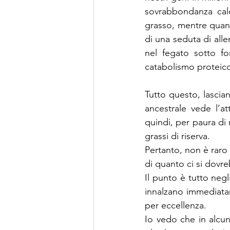
sovrabbondanza calo
grasso, mentre quand
di una seduta di all
nel fegato sotto fo
catabolismo proteic
Tutto questo, lascian
ancestrale vede l’at
quindi, per paura di 
grassi di riserva.
Pertanto, non è raro
di quanto ci si dovr
Il punto è tutto negl
innalzano immediatam
per eccellenza.
Io vedo che in alcuni