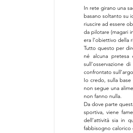
In rete girano una s
basano soltanto su id
riuscire ad essere ob
da pilotare (magari i
era l’obiettivo della r
Tutto questo per dir
né alcuna pretesa di
sull’osservazione d
confrontato sull’arg
Io credo, sulla base
non segue una alimen
non fanno nulla.
Da dove parte questa
sportiva, viene fam
dell’attività sia in
fabbisogno calorico d