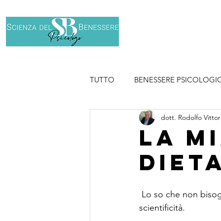
Home
Chi son
TUTTO
BENESSERE PSICOLOGI
dott. Rodolfo Vittor
SPORT
La m
diet
 Lo so che non bisognerebbe mai parlare di cose scientifiche senza una base, appunto, di 
scientificità.