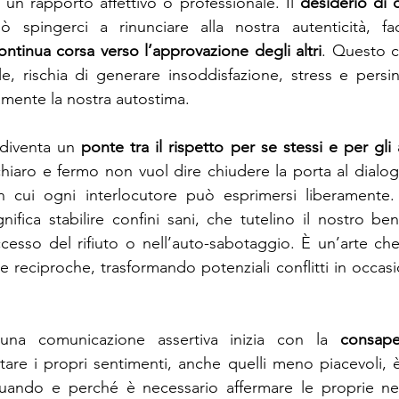
e un rapporto affettivo o professionale. Il 
desiderio di
ò spingerci a rinunciare alla nostra autenticità, fac
ontinua corsa verso l’approvazione degli altri
. Questo 
, rischia di generare insoddisfazione, stress e persin
mente la nostra autostima.
, diventa un 
ponte tra il rispetto per se stessi e per gli a
iaro e fermo non vuol dire chiudere la porta al dialog
n cui ogni interlocutore può esprimersi liberamente.
gnifica stabilire confini sani, che tutelino il nostro be
cesso del rifiuto o nell’auto-sabotaggio. È un’arte che
 reciproche, trasformando potenziali conflitti in occasio
una comunicazione assertiva inizia con la 
consape
are i propri sentimenti, anche quelli meno piacevoli, è
ando e perché è necessario affermare le proprie nec