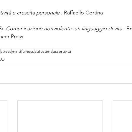
tività e crescita personale
 . Raffaello Cortina
). 
Comunicazione nonviolenta: un linguaggio di vita
 . E
ncer Press
stress
mindfulness
autostima
assertività
CO