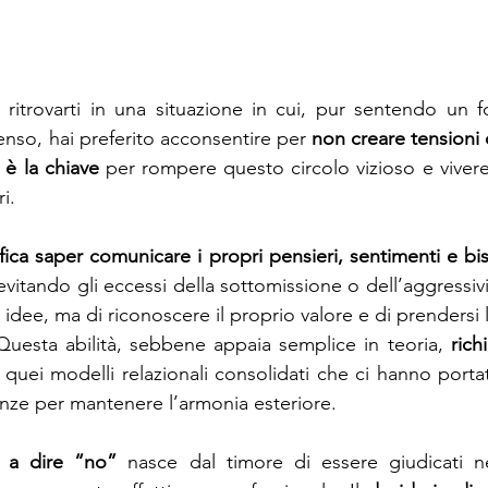
 ritrovarti in una situazione in cui, pur sentendo un f
enso, hai preferito acconsentire per 
non creare tensioni 
è la chiave
 per rompere questo circolo vizioso e vivere 
ri.
ifica saper comunicare i propri pensieri, sentimenti e bi
 evitando gli eccessi della sottomissione o dell’aggressivit
 idee, ma di riconoscere il proprio valore e di prendersi l
Questa abilità, sebbene appaia semplice in teoria, 
rich
 quei modelli relazionali consolidati che ci hanno porta
enze per mantenere l’armonia esteriore.
tà a dire “no”
 nasce dal timore di essere giudicati n