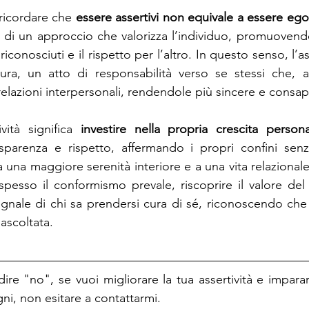
ricordare che 
essere assertivi non equivale a essere egoi
ta di un approccio che valorizza l’individuo, promuovendo 
 riconosciuti e il rispetto per l’altro. In questo senso, l’as
ra, un atto di responsabilità verso se stessi che, a
relazioni interpersonali, rendendole più sincere e consap
vità significa 
investire nella propria crescita person
parenza e rispetto, affermando i propri confini senz
una maggiore serenità interiore e a una vita relazionale 
esso il conformismo prevale, riscoprire il valore del 
segnale di chi sa prendersi cura di sé, riconoscendo che
 ascoltata.
ire "no", se vuoi migliorare la tua assertività e imparar
gni, non esitare a contattarmi.