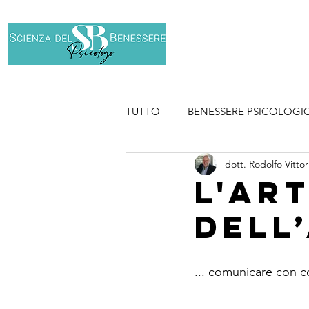
Home
Chi son
TUTTO
BENESSERE PSICOLOGI
dott. Rodolfo Vittor
SPORT
L'ar
dell
... comunicare con c