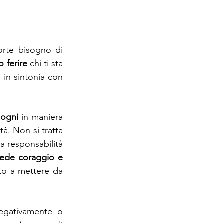
orte bisogno di 
o ferire
 chi ti sta 
in sintonia con 
sogni
 in maniera 
à. Non si tratta 
a responsabilità 
iede coraggio e 
to a mettere da 
egativamente o 