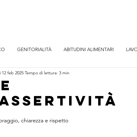
o
Metodologia
Servizi
Abbonamenti
A
CO
GENITORIALITÀ
ABITUDINI ALIMENTARI
LAVO
i
12 feb 2025
Tempo di lettura: 3 min
te
’assertività
oraggio, chiarezza e rispetto