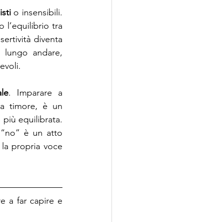
sti 
o insensibili. 
l’equilibrio tra 
sertività diventa 
 lungo andare, 
evoli.
ale
. Imparare a 
a timore, è un 
più equilibrata. 
“no” è un atto 
 la propria voce 
e a far capire e 