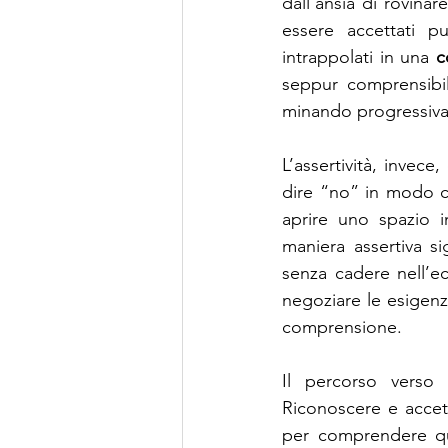
dall’ansia di rovinar
essere accettati pu
intrappolati in una 
c
seppur comprensibile
minando progressiva
L’assertività, invece
dire “no” in modo ch
aprire uno spazio i
maniera assertiva si
senza cadere nell’ec
negoziare le esigenze
comprensione.
Il percorso verso 
Riconoscere e accett
per comprendere qu