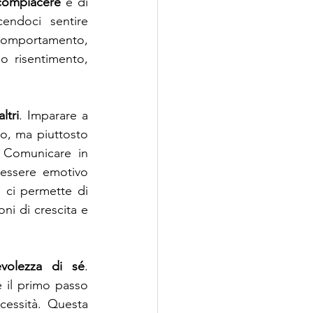
 compiacere
 e di 
endoci sentire 
comportamento, 
o risentimento, 
ltri
. Imparare a 
o, ma piuttosto 
 Comunicare in 
nessere emotivo 
 ci permette di 
ni di crescita e 
volezza di sé
. 
 il primo passo 
essità. Questa 