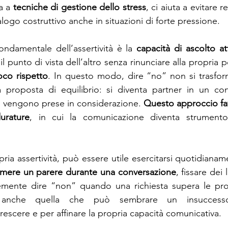
a a 
tecniche di gestione dello stress
, ci aiuta a evitare r
ogo costruttivo anche in situazioni di forte pressione.
ndamentale dell’assertività è la 
capacità di ascolto at
l punto di vista dell’altro senza rinunciare alla propria po
oco rispetto
. In questo modo, dire “no” non si trasform
 proposta di equilibrio: si diventa partner in un con
 vengono prese in considerazione. 
Questo approccio favo
urature
, in cui la comunicazione diventa strumento
pria assertività, può essere utile esercitarsi quotidianam
imere un parere durante una conversazione
, fissare dei 
emente dire “non” quando una richiesta supera le propr
 anche quella che può sembrare un insuccesso,
rescere e per affinare la propria capacità comunicativa.